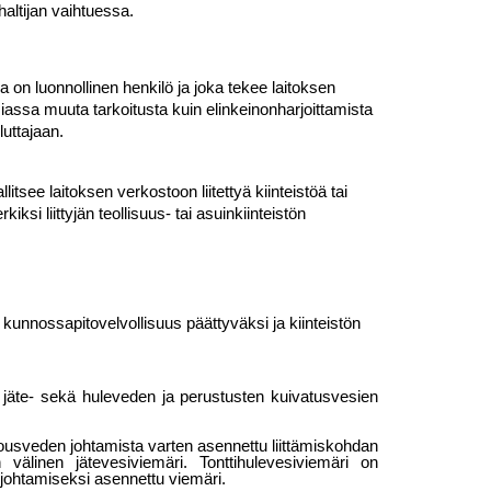
haltijan vaihtuessa.
a on luonnollinen henkilö ja joka tekee laitoksen
iassa muuta tarkoitusta kuin elinkeinonharjoittamista
luttajaan.
llitsee laitoksen verkostoon liitettyä kiinteistöä tai
i liittyjän teollisuus- tai asuinkiinteistön
kunnossapitovelvollisuus päättyväksi ja kiin­teistön
jäte- sekä huleveden ja perustusten
kuivatusvesien
 talousveden johtamista varten asennettu liittä­miskohdan
n välinen jätevesiviemäri. Tonttihule­vesiviemäri on
n johtamiseksi asennettu viemäri.