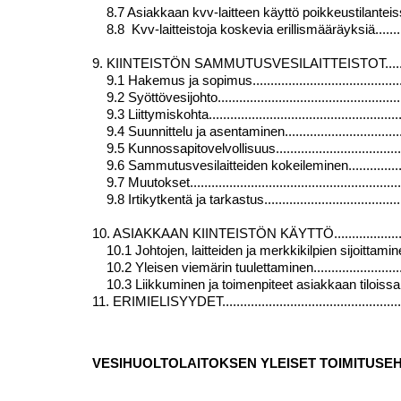
8.7 Asiakkaan kvv-laitteen käyttö poikkeustilanteissa..........
8.8 Kvv-laitteistoja koskevia erillismääräyksiä...................
9. KIINTEISTÖN SAMMUTUSVESILAITTEISTOT...................
9.1 Hakemus ja sopimus.................................................
9.2 Syöttövesijohto.......................................................
9.3 Liittymiskohta.........................................................
9.4 Suunnittelu ja asentaminen........................................
9.5 Kunnossapitovelvollisuus..........................................
9.6 Sammutusvesilaitteiden kokeileminen..........................
9.7 Muutokset..............................................................
9.8
Irtikytkentä ja tarkastus...........................................
10. ASIAKKAAN KIINTEISTÖN KÄYTTÖ..............................
10.1 Johtojen, laitteiden ja merkkikilpien sijoittaminen........
10.2 Yleisen viemärin tuulettaminen.................................
10.3 Liikkuminen ja toimenpiteet asiakkaan tiloissa ja kiint
11. ERIMIELISYYDET.......................................................
VESIHUOLTOLAITOKSEN YLEISET TOIMITUSE