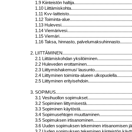
1.9 Kiinteistön haltija.....................................................
1.10 Liittämiskohta........................................................
1.11 Kvv-laitteisto........................................................
1.12 Toiminta-alue.........................................................
1.13 Hulevesi...............................................................
1.14 Viemärivesi...........................................................
1.15 Viemäri.................................................................
1.16 Taksa, hinnasto, palvelumaksuhinnasto.......................
2. LIITTÄMINEN...............................................................
2.1
Liittämiskohdan yksilöiminen.....................................
2.2 Huleveden erottaminen..............................................
2.3 Liittymishakemus/ lausunto........................................
2.4 Liittyminen toiminta-alueen ulkopuolella.......................
2.5 Liittyminen erityisehdoin...........................................
3. SOPIMUS.....................................................................
3.1 Vesihuollon sopimukset.............................................
3.2
Sopiminen liittymisestä............................................
3.3 Sopiminen käytöstä...................................................
3.4 Sopimusehtojen muuttaminen......................................
3.5 Sopimuksen irtisanominen..........................................
3.6 Uuden sopimuksen tekeminen irtisanomisen jälkeen.........
3.7 Uuden sopimuksen tekeminen
kiinteistön käy