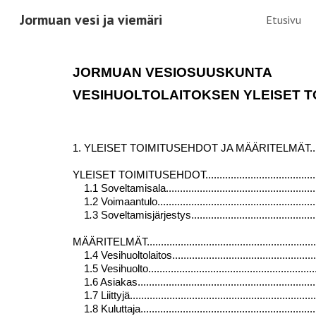
Jormuan vesi ja viemäri
Etusivu
Sk
JORMUAN VESIOSUUSKUNTA
VESIHUOLTOLAITOKSEN YLEISET T
1. YLEISET TOIMITUSEHDOT JA MÄÄRITELMÄT.................
YLEISET TOIMITUSEHDOT...............................................
1.1 Soveltamisala..........................................................
1.2 Voimaantulo............................................................
1
.
3 Soveltamisjärjestys..................................................
MÄÄRITELMÄT................................................................
1.4 Vesihuoltolaitos.......................................................
1.5 Vesihuolto...............................................................
1.6 Asiakas..................................................................
1.7 Liittyjä...................................................................
1.8 Kuluttaja................................................................