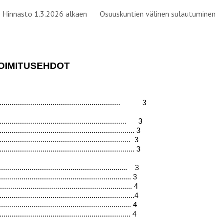
Hinnasto 1.3.2026 alkaen
Osuuskuntien välinen sulautuminen
ip to main content
Skip to navigat
OIMITUSEHDOT
............................................... 3
......................................................... 3
................................................................ 3
............................................................... 3
............................................................... 3
............................................................. 3
............................................................... 3
................................................................ 4
..................................................................4
.................................................................. 4
................................................................. 4