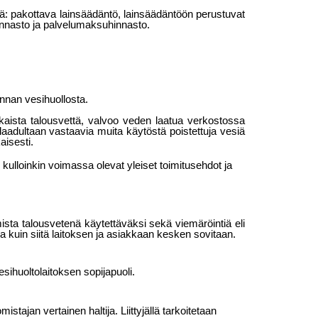
ä: pakottava lainsäädäntö, lainsäädäntöön pe­rustuvat
hinnasto ja palvelumaksuhinnasto.
unnan vesihuollosta.
kaista talousvettä, valvoo veden laatua verkostossa
laadultaan vastaavia muita käytöstä poistettu­ja vesiä
aisesti.
kulloinkin voimassa olevat yleiset toimi­tusehdot ja
mista talousvetenä käytettäväksi sekä viemäröintiä eli
 kuin siitä laitoksen ja asiakkaan kesken so­vitaan.
esihuoltolaitoksen sopijapuoli.
omistajan vertainen haltija. Liittyjällä tarkoitetaan