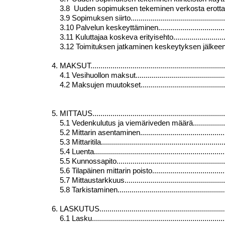
3.8 Uuden sopimuksen tekeminen verkosta erottamisen jälke
3.9 Sopimuksen siirto....................................................
3.10 Palvelun keskeyttäminen.........................................
3.11 Kuluttajaa koskeva erityisehto.................................
3.12 Toimituksen jatkaminen keskeytyksen jälkeen.............
4. MAKSUT......................................................................
4.1 Vesihuollon maksut..................................................
4.2 Maksujen muutokset.................................................
5. MITTAUS.....................................................................
5.1 Vedenkulutus ja viemäriveden määrä............................
5.2 Mittarin asentaminen................................................
5.3 Mittaritila..............................................................
5.4 Luenta...................................................................
5.5 Kunnossapito..........................................................
5.6 Tilapäinen mittarin poisto..........................................
5.7 Mittaustarkkuus......................................................
5.8 Tarkistaminen.........................................................
6. LASKUTUS..................................................................
6.1 Lasku....................................................................