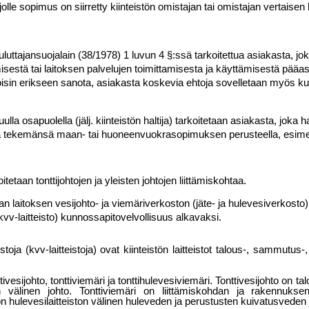
le sopimus on siirretty kiinteistön omistajan tai omistajan vertaisen 
uluttajansuojalain (38/1978) 1 luvun 4 §:ssä tarkoitettua asiakasta, jok
sestä tai laitoksen palvelujen toimittamisesta ja käyttämisestä pääas
 toisin erikseen sanota, asiakasta koskevia ehtoja sovelletaan myös ku
ulla osapuolella (jälj. kiinteistön haltija) tarkoitetaan asiakasta, joka ha
a tekemänsä maan- tai huoneenvuokrasopimuksen perusteella, esimerkiks
itetaan tonttijohtojen ja yleisten johtojen liittämiskohtaa.
n laitoksen vesijohto- ja viemäriverkoston (jäte- ja hulevesiverkosto) 
(kvv-laitteisto) kunnossapitovelvolli­suus alkavaksi.
istoja (kvv-laitteistoja) ovat kiinteistön lait­teistot talous-, sammutus-,
ttivesijohto, tonttiviemäri ja tonttihulevesiviemä­ri. Tonttivesi­johto on
rin välinen johto. Tonttiviemäri on liittämiskohdan ja raken­nukse
stön hulevesilaitteiston välinen huleveden ja perustusten kuivatusvede