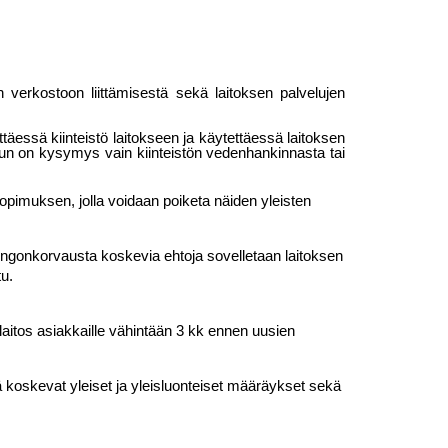
ksen verkostoon liittämisestä sekä laitoksen palvelujen
täessä kiinteistö laitokseen ja käytettäessä lai­toksen
 kun on kysymys vain kiinteistön veden­hankinnasta tai
 sopimuksen, jolla voidaan poiketa näiden yleisten
hingonkorvausta koskevia ehtoja sovelletaan laitoksen
tu.
laitos asiakkaille vähintään 3 kk ennen uusien
ä koskevat yleiset ja yleisluonteiset määräykset sekä