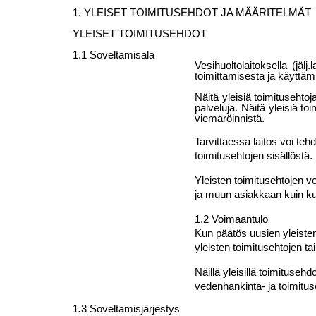
1. YLEISET TOIMITUSEHDOT JA MÄÄRITELMÄT
YLEISET TOIMITUSEHDOT
1.1 Soveltamisala
Vesihuoltolaitoksella (jälj
toimittamisesta ja käyttämis
Näitä yleisiä toimitusehtoj
palveluja. Näitä yleisiä t
viemäröinnistä.
Tarvittaessa laitos voi teh
toimitusehtojen sisällöstä.
Yleisten toimitusehtojen v
ja muun asiakkaan kuin kul
1.2 Voimaantulo
Kun päätös uusien yleisten
yleisten toimituse
Näillä yleisillä toimituse
vedenhankinta- ja toimitus
1
.
3 Soveltamisjärjestys