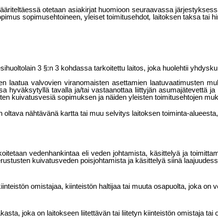
määriteltäessä otetaan asiakirjat huomioon seuraavassa järjestyksess
imus sopimusehtoineen, yleiset toi­mitusehdot
,
laitoksen taksa tai 
sihuoltolain 3 §:n 3 kohdassa tarkoitettu laitos, joka huolehtii yhdysk
den laatua valvovien viranomaisten asettamien laatuvaatimusten mu
 hyväksytyllä tavalla ja/tai vastaanottaa liittyjän asumajätevettä ja 
usten kuivatusvesiä sopimuksen
ja näiden yleisten toimitusehtojen muk
oltava nähtävänä kartta tai muu selvitys laitoksen toiminta-alueesta, 
rkoitetaan vedenhankintaa eli veden johtamista, käsittelyä ja toimitta
rustusten kuivatusveden poisjohtamista ja käsittelyä siinä laajuudessa
iinteistön omistajaa, kiinteistön haltijaa tai muuta osapuolta, joka on v
akasta, joka on laitokseen liitettävän tai liitetyn kiinteistön omistaja tai 