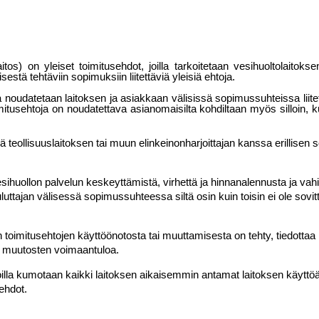
.laitos) on yleiset toimitusehdot, joilla tarkoitetaan vesi­huoltolaito
estä tehtäviin sopimuksiin liitettäviä yleisiä ehtoja.
a noudatetaan laitoksen ja asiakkaan välisissä sopimussuhteissa liitet
oimitusehtoja on noudatettava asianomai­silta kohdiltaan myös silloin,
dä teollisuuslaitoksen tai muun elinkeinonharjoittajan kanssa erillisen
esihuollon palvelun keskeyttämistä, virhettä ja hinnanalennusta ja va
uttajan välisessä sopimussuhteessa siltä osin kuin toisin ei ole sovit
 toimitusehtojen käyttöönotosta tai muuttamisesta on tehty, tiedottaa 
htojen tai muutosten voimaantuloa.
hdoilla kumotaan kaikki laitoksen aikaisemmin antamat laitoksen käyttö
ehdot.