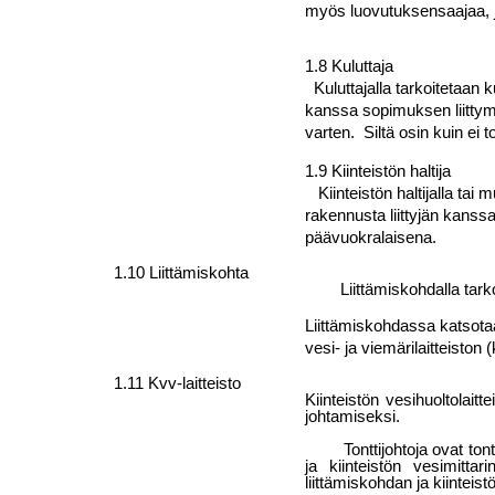
myös luovutuksensaajaa, jol
1.8 Kuluttaja
Kuluttajalla tarkoitetaan k
kanssa sopimuksen liittymi
varten. Siltä osin kuin ei
1.9 Kiinteistön haltija
Kiinteistön haltijalla tai mu
rakennusta liittyjän kanss
päävuokralaisena.
1.10 Liittämiskohta
Liittämiskohdalla tarko
Liittämiskohdassa katsotaa
vesi- ja viemärilaitteiston 
1.11 Kvv-laitteisto
Kiinteistön vesihuoltolaitte
johtamiseksi.
Tonttijohtoja ovat ton
ja kiin­teistön vesimitta
liittämiskohdan ja kiintei