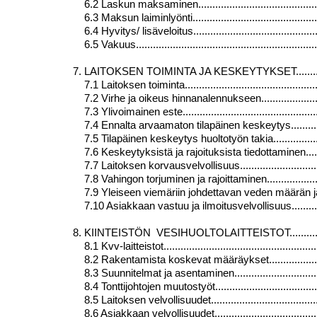
6.2 Laskun maksaminen.................................................
6.3 Maksun laiminlyönti.................................................
6.4 Hyvitys/ lisäveloitus...............................................
6.5 Vakuus..................................................................
7. LAITOKSEN TOIMINTA JA KESKEYTYKSET.....................
7.1 Laitoksen toiminta...................................................
7.2 Virhe ja oikeus hinnanalennukseen..............................
7.3 Ylivoimainen este....................................................
7.4 Ennalta arvaamaton tilapäinen keskeytys......................
7.5 Tilapäinen keskeytys huoltotyön takia.........................
7.6 Keskeytyksistä ja rajoituksista tiedottaminen................
7.7 Laitoksen korvausvelvollisuus....................................
7.8 Vahingon torjuminen ja rajoittaminen...........................
7.9 Yleiseen viemäriin johdettavan veden määrän ja laadun
7.10 Asiakkaan vastuu ja ilmoitusvelvollisuus.....................
8. KIINTEISTÖN VESIHUOLTOLAITTEISTOT.......................
8.1 Kvv-laitteistot.........................................................
8.2 Rakentamista koskevat määräykset.............................
8.3 Suunnitelmat ja asentaminen......................................
8.4 Tonttijohtojen muutostyöt..........................................
8.5 Laitoksen velvollisuudet............................................
8.6 Asiakkaan velvollisuudet...........................................