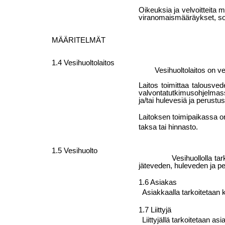
Oikeuksia ja velvoitteita 
viranomaismääräykset, sop
MÄÄRITELMÄT
1.4 Vesihuoltolaitos
Vesihuoltolaitos on ve
Laitos toimittaa talousve
valvontatutkimusohjelmassa
ja/tai hulevesiä ja perust
Laitoksen toimipaikassa on 
taksa tai hinnasto.
1.5 Vesihuolto
Vesihuollolla ta
jäteveden, huleveden ja pe
1.6 Asiakas
Asiakkaalla tarkoitetaan k
1.7 Liittyjä
Liittyjällä tarkoitetaan asi