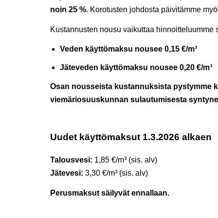
noin 25 %
. Korotusten johdosta päivitämme my
Kustannusten nousu vaikuttaa hinnoitteluumme s
Veden käyttömaksu nousee 0,15 €/m³
Jäteveden käyttömaksu nousee 0,20 €/m³
Osan nousseista kustannuksista pystymme k
viemäriosuuskunnan sulautumisesta syntynei
Uudet käyttömaksut 1.3.2026 alkaen
Talousvesi:
1,85 €/m³ (sis. alv)
Jätevesi:
3,30 €/m³ (sis. alv)
Perusmaksut säilyvät ennallaan.