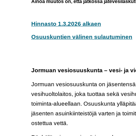
Ainoa muutos on, että jatkossa jätevesilask
Hinnasto 1.3.2026 alkaen
Osuuskuntien välinen sulautuminen
Jormuan vesiosuuskunta – vesi- ja v
Jormuan vesiosuuskunta on jäsentensä 
vesihuoltolaitos, joka tuottaa sekä vesih
toiminta-alueellaan. Osuuskunta ylläpit
jäsenten asuinkiinteistöjä varten ja toimitta
ostettua vettä.