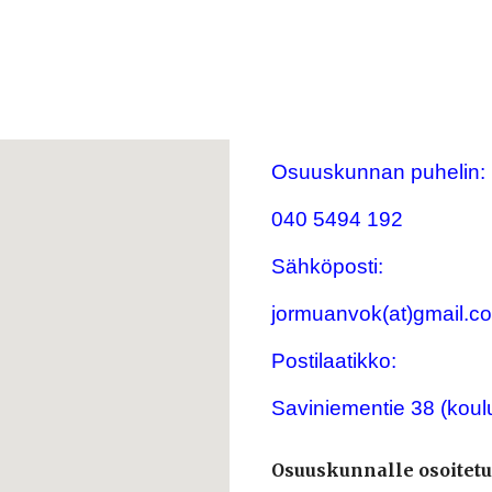
Osuusku
nnan
puhelin:
040 5494 192
Sähköposti:
jormuanvok(at)gmail.c
Postilaatikko:
Saviniementie 38 (koulu
Osuuskunnalle osoitetut