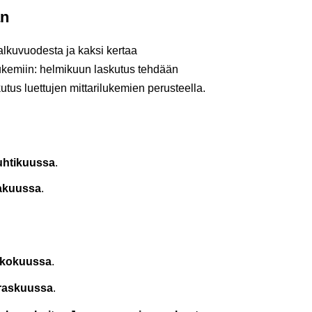
an
alkuvuodesta ja kaksi kertaa
ukemiin: helmikuun laskutus tehdään
utus luettujen mittarilukemien perusteella.
uhtikuussa
.
akuussa
.
ukokuussa
.
raskuussa
.