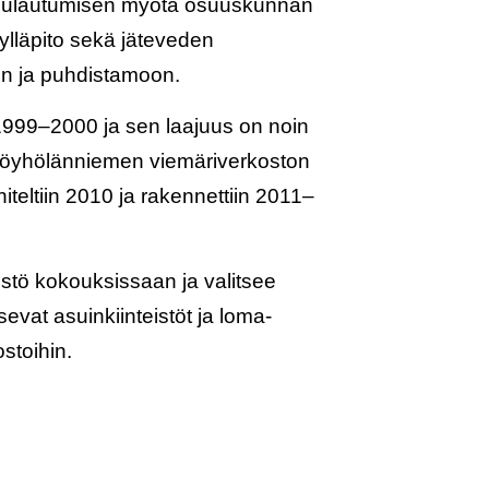
sulautumisen myötä osuuskunnan
ylläpito sekä
jäteveden
on ja puhdistamoon.
1999–2000
ja sen laajuus on noin
Pöyhölänniemen viemäriverkoston
iteltiin 2010 ja rakennettiin 2011–
stö kokouksissaan ja valitsee
tsevat asuinkiinteistöt ja loma-
stoihin.