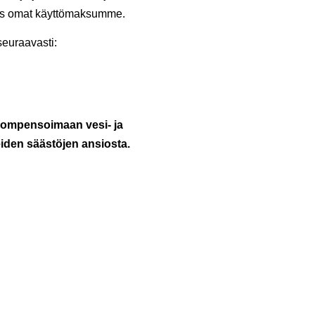
ös omat käyttömaksumme.
euraavasti:
ompensoimaan vesi- ja
den säästöjen ansiosta.