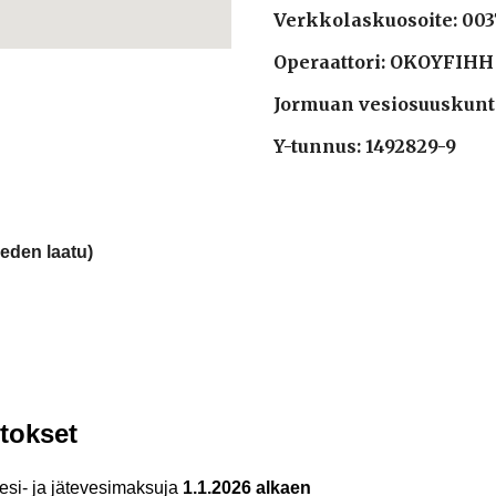
Verkkolaskuosoite: 00
Operaattori: OKOYFIH
Jormuan vesiosuuskunt
Y-tunnus: 1492829-9
veden laatu)
utokset
vesi- ja jätevesimaksuja
1.1.2026 alkaen