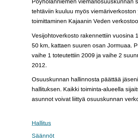
Pöyhölänniemen viemäriosuuskunnan 
tehtäviin kuuluu myös viemäriverkoston 
toimittaminen Kajaanin Veden verkosto
Vesijohtoverkosto rakennettiin vuosina
50 km, kattaen suuren osan Jormuaa. 
vaihe
1
toteutettiin
2009 ja vaihe 2 suunn
2012.
Osuuskunnan hallinnosta päättää jäseni
hallituksen. Kaikki toiminta-alueella sijai
asunnot voivat liittyä osuuskunnan verko
Hallitus
Säännöt