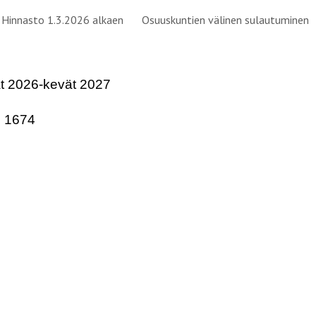
Hinnasto 1.3.2026 alkaen
Osuuskuntien välinen sulautuminen
ip to main content
Skip to navigat
t 2026-kevät 2027
5 1674