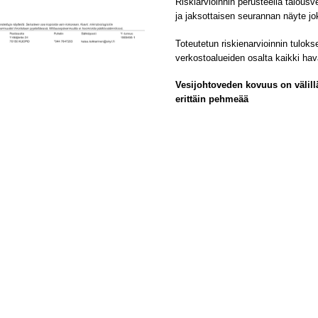
Riskiarvioinnin perusteella talous
ja jaksottaisen seurannan näyte jo
Toteutetun riskienarvioinnin tulok
verkostoalueiden osalta kaikki hava
Vesijohtoveden kovuus on välillä
erittäin pehmeää