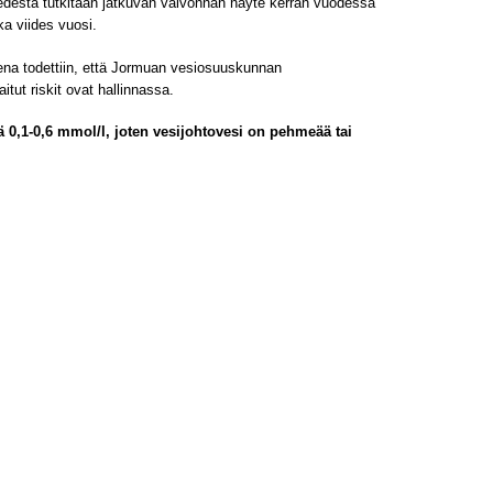
vedestä tutkitaan jatkuvan valvonnan näyte kerran vuodessa
ka viides vuosi.
sena todettiin, että Jormuan vesiosuuskunnan
itut riskit ovat hallinnassa.
 0,1-0,6 mmol/l, joten vesijohtovesi on pehmeää tai