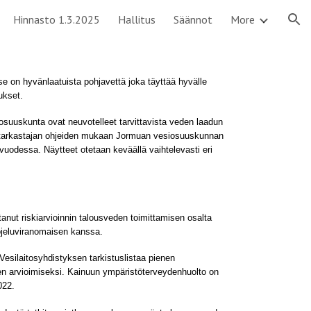
Hinnasto 1.3.2025
Hallitus
Säännot
More
ion
se on hyvänlaatuista pohjavettä joka täyttää hyvälle
ukset.
osuuskunta ovat neuvotelleet tarvittavista veden laadun
starkastajan ohjeiden mukaan Jormuan vesiosuuskunnan
 vuodessa. Näytteet otetaan keväällä vaihtelevasti eri
nut riskiarvioinnin talousveden toimittamisen osalta
jeluviranomaisen kanssa.
 Vesilaitosyhdistyksen tarkistuslistaa pienen
en arvioimiseksi. Kainuun ympäristöterveydenhuolto on
022.