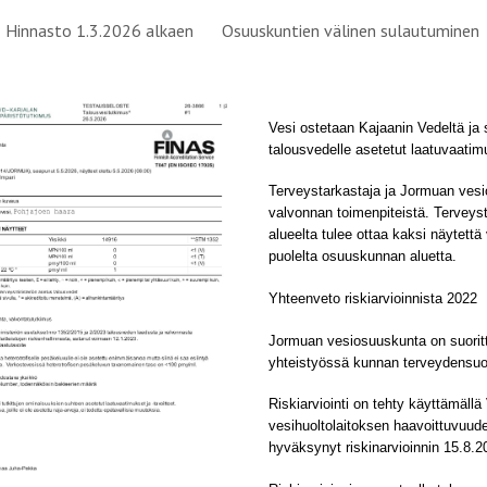
Hinnasto 1.3.2026 alkaen
Osuuskuntien välinen sulautuminen
ip to main content
Skip to navigat
Vesi ostetaan Kajaanin Vedeltä ja 
talousvedelle asetetut laatuvaatim
Terveystarkastaja ja Jormuan vesi
valvonnan toimenpiteistä. Tervey
alueelta tulee ottaa kaksi näytettä
puolelta osuuskunnan aluetta.
Yhteenveto riskiarvioinnista 2022
Jormuan vesiosuuskunta on suoritta
yhteistyössä kunnan terveydensuo
Riskiarviointi on tehty käyttämällä
vesihuoltolaitoksen haavoittuvuud
hyväksynyt riskinarvioinnin 15.8.2