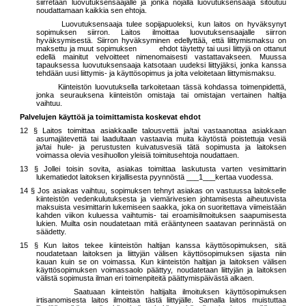
siirretään luovutuksensaajalle ja jonka nojalla luovutuksensaaja sitoutuu
noudattamaan kaikkia sen ehtoja.
Luovutuksensaaja
tulee sopijapuoleksi, kun laitos on hyväksynyt
sopimuksen siirron. Laitos ilmoittaa luovutuksensaajalle siirron
hyväksymisestä. Siirron hyväksyminen edellyttää, että liittymismaksu on
maksettu ja muut sopimuksen ehdot täytetty tai uusi liittyjä on ottanut
edellä mainitut velvoitteet nimenomaisesti vastattavakseen
.
Muussa
tapauksessa luovutuksensaaja katsotaan uudeksi liittyjäksi, jonka kanssa
tehdään uusi liittymis- ja käyttösopimus ja jolta veloitetaan liittymismaksu.
Kiinteistön luovutuksella tarkoitetaan tässä kohdassa toimenpidettä,
jonka seurauksena kiinteistön omistaja tai omistajan vertainen haltija
vaihtuu.
Palvelujen käyttöä ja toimittamista koskevat ehdot
12 § Laitos toimittaa
asiakkaalle talousvettä ja/tai vastaanottaa
asiakkaan
asumajätevettä tai laadultaan vastaavia muita käytöstä poistettuja vesiä
ja/tai
hule- ja perustusten kuivatusvesiä tätä sopimusta ja laitoksen
voimassa olevia vesihuollon yleisiä toimitusehtoja noudattaen.
13 § Jollei toisin sovita, asiakas toimittaa laskutusta varten vesimittarin
lukematiedot laitoksen kirjallisesta pyynnöstä ___1___kertaa vuodessa.
14 § Jos
asiakas vaihtuu, sopimuksen tehnyt asiakas
on vastuussa laitokselle
kiinteistön vedenkulutuksesta ja viemärivesien johtamisesta aiheutuvista
maksuista vesimittarin lukemiseen saakka, joka on suoritettava viimeistään
kahden viikon kuluessa vaihtumis- tai eroamisilmoituksen saapumisesta
lukien. Muilta osin noudatetaan mitä erääntyneen saatavan perinnästä on
säädetty.
15 § Kun laitos tekee kiinteistön haltijan kanssa käyttösopimuksen, sitä
noudatetaan laitoksen ja liittyjän välisen käyttösopimuksen sijasta niin
kauan kuin se on voimassa
.
Kun kiinteistön haltijan ja laitoksen välisen
käyttösopimuksen voimassaolo päättyy, noudatetaan liittyjän ja laitoksen
välistä sopimusta ilman eri toimenpiteitä päättymispäivästä alkaen.
Saatuaan kiinteistön haltijalta ilmoituksen käyttösopimuksen
irtisanomisesta laitos ilmoittaa tästä liittyjälle. Samalla laitos muistuttaa