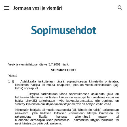
Jormuan vesi ja viemäri
Skip to main content
Skip to navigation
Sopimusehdot
Vesi- ja viemärilaitosyhdistys 3.7.2001
tark.
SOPIMUSEHDOT
Yleistä
1 § Asiakkaalla tarkoitetaan tässä sopimuksessa kiinteistön omistajaa,
kiinteistön haltijaa tai muuta osapuolta, joka on vesihuoltolaitoksen (jälj.
laitos) sopijapuoli.
Liittyjällä tarkoitetaan tässä sopimuksessa asiakasta, joka on
laitokseen liitettävän tai liitetyn kiinteistön omistaja tai omistajan vertainen
haltija. Liittyjällä tarkoitetaan myös luovutuksensaajaa, jolle sopimus on
siirretty kiinteistön omistajan tai omistajan vertaisen haltijan vaihtuessa.
Kiinteistön haltijalla tai muulla osapuolella (jälj. kiinteistön haltija) tarkoitetaan
asiakasta, joka hallitsee laitoksen verkostoon liitettyä kiinteistöä tai
rakennusta liittyjän kanssa tekemänsä maan- tai
huoneenvuokrasopimuksen perusteella, esimerkiksi liittyjän teollisuus- tai
asuinkiinteistön päävuokralaisena.