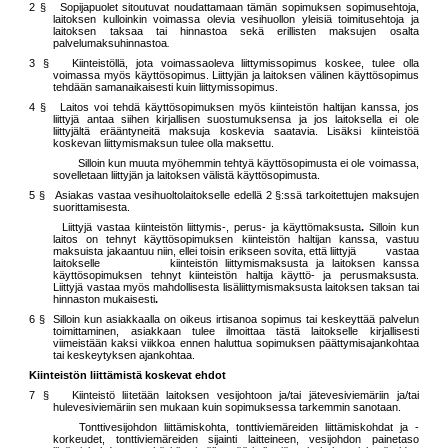
2 § Sopijapuolet sitoutuvat noudattamaan tämän sopimuksen sopimusehtoja,
laitoksen kulloinkin voimassa olevia vesihuollon yleisiä toimitusehtoja
ja
laitoksen taksaa tai hinnastoa sekä erillisten maksujen osalta
palvelumaksuhinnastoa
.
3 § Kiinteistöllä, jota voimassaoleva liittymissopimus koskee, tulee olla
voimassa myös käyttösopimus. Liittyjän ja laitoksen välinen käyttösopimus
tehdään samanaikaisesti kuin liittymissopimus.
4 § Laitos voi tehdä käyttösopimuksen myös kiinteistön haltijan kanssa, jos
liittyjä antaa siihen kirjallisen suostumuksensa ja jos laitoksella ei ole
liittyjältä erääntyneitä maksuja koskevia saatavia. Lisäksi kiinteistöä
koskevan liittymismaksun tulee olla maksettu.
Silloin kun muuta myöhemmin tehtyä käyttösopimusta ei ole voimassa,
sovelletaan liittyjän ja laitoksen välistä käyttösopimusta.
5 § Asiakas vastaa vesihuoltolaitokselle edellä 2 §:ssä tarkoitettujen maksujen
suorittamisesta.
Liittyjä vastaa kiinteistön liittymis-, perus- ja käyttömaksusta
.
Silloin kun
laitos on tehnyt käyttösopimuksen kiinteistön haltijan kanssa, vastuu
maksuista jakaantuu niin, ellei toisin erikseen sovita, että liittyjä vastaa
laitokselle kiinteistön liittymismaksusta ja laitoksen kanssa
käyttösopimuksen tehnyt kiinteistön haltija käyttö- ja perusmaksusta.
Liittyjä vastaa myös mahdollisesta lisäliittymismaksusta laitoksen taksan tai
hinnaston mukaisesti
.
6 § Silloin kun asiakkaalla on oikeus irtisanoa sopimus tai keskeyttää palvelun
toimittaminen, asiakkaan tulee ilmoittaa tästä laitokselle kirjallisesti
viimeistään kaksi viikkoa ennen haluttua sopimuksen päättymisajankohtaa
tai keskeytyksen ajankohtaa.
Kiinteistön liittämistä koskevat ehdot
7 § Kiinteistö liitetään laitoksen vesijohtoon ja/tai jätevesiviemäriin ja/tai
hulevesiviemäriin sen mukaan kuin sopimuksessa tarkemmin sanotaan.
Tonttivesijohdon liittämiskohta, tonttiviemäreiden liittämiskohdat ja -
korkeudet, tonttiviemäreiden sijainti laitteineen, vesijohdon painetaso