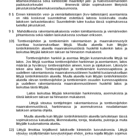
liittämiskohdassa sekä kiinteistölle määritellyt jäte- ja hulevesiviemäreiden
padotuskorkeudet ilmenevät tähän sopimukseen liitetyistä
piirustuksista
/
hakemuksesta/lausunnosta.
8 § Ennen kiinteistön vesi- ja viemärilaitteistojen (kvv-laitteistojen) asentamista
on niitä koskevat suunnitelmat esitettävä laitosta koskevalta osalta
laitoksen tarkastettavaksi. Suunnitelmiin tulee kuulua tässä sopimuksessa
luetellut piirustukset.
9 § Mahdollisesta rakentamisaikaisesta veden toimittamisesta ja viemäriveden
johtamisesta sekä näiden laskutuksesta sovitaan erikseen.
10§ Tonttivesijohdon ja tonttiviemärin rakentamisen ja maanrakennustyöt
suorittaa kustannuksellaan liittyjä. Muulla alueella kuin liittyjän
tontin/kiinteistön alueella maanrakennustöistä huolehtii kuitenkin laitos ja
laskuttaa liittyjää laitoksen taksan tai hinnaston mukaisesti.
Tonttivesijohdon hankkii ja asentaa liittyjän kustannuksella liittyjä tai
laitos. Jos liittyjä suorittaa tonttivesijohdon hankinnan ja asentamisen, laitos
määrää ja hyväksyy tonttivesijohdon aineen, koon ja sijoituksen. Liitostyön
tekee aina laitos Tonttivesijohdon ja tonttiviemärin kunnossapidosta ja
uudelleen rakentamisesta maanrakennustöineen huolehtii kustannuksellaan
liittyjä tontin/kiinteistön alueella. Muulla alueella kuin liittyjän tontin/kiinteistön
alueella olevan tonttivesijohdon ja tonttiviemärin osuuden kunnossapidosta
ja uudelleen rakentamisesta maanrakennustöineen huolehtii laitos ja
laskuttaa tästä liittyjää.
Laitos laskuttaa liittyjää tekemistään hankinnoista, asennuksista ja
töistä laitoksen taksan tai hinnaston mukaisesti.
Liittyjä sitoutuu tonttijohtojen rakentamisessa ja tonttivesijohdon
maanrakennustöissä, hankinnassa ja asennuksessa noudattamaan
laitoksen antamia ohjeita.
Muulla alueella kuin liittyjän tontin/kiinteistön alueella tarkoitetaan tässä
sopimuksessa katualueita, liikennealueita, toreja, tiealueita, puistoja ja muita
liittyjälle kuulumattomia alueita
.
11§ Liittyjä ilmoittaa kirjallisesti laitokselle kiinteistön luovutuksesta
.
Liittyjä
sitoutuu sisällyttämään luovutuskirjaan ehdon, jonka nojalla liittyjän sopimus